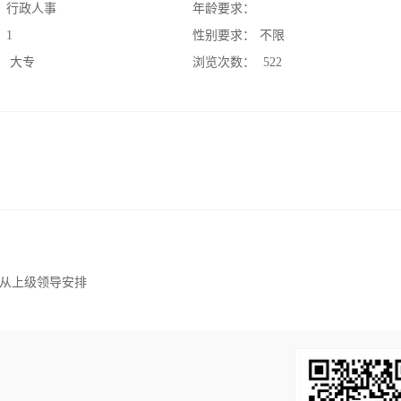
：
行政人事
年龄要求：
：
1
性别要求：
不限
：
大专
浏览次数：
522
从上级领导安排