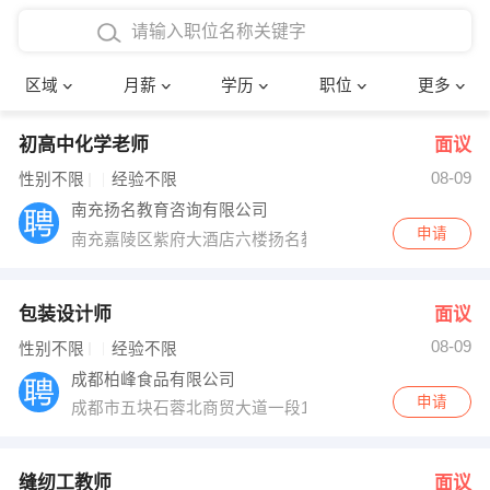
4000-5000元
本科
行政后勤
建筑装潢
确定
区域
月薪
学历
职位
更多
5000-8000元
硕士
销售岗位
教师
初高中化学老师
面议
8000-12000元
博士
文员
护士
08-09
性别不限
经验不限
12000-20000元
财务会计
传单派发
南充扬名教育咨询有限公司
申请
南充嘉陵区紫府大酒店六楼扬名教育培训学校中学部
其他
超市零售
促销导购
网络IT
保健按摩
包装设计师
面议
08-09
性别不限
经验不限
快递员
前台接待
成都柏峰食品有限公司
申请
成都市五块石蓉北商贸大道一段18号锦都宾馆4楼
收银员
技术员/工程师
水电/机修
部门经理
缝纫工教师
面议