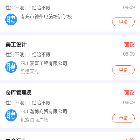
08-09
出纳
保险
性别不限
经验不限
南充市神州电脑培训学校
申请
编辑
法律
保洁
贸易采购
美工设计
面议
跟单
理财顾问
08-09
性别不限
经验不限
四川豪富工程有限公司
其他职位
申请
凯德天府
仓库管理员
面议
08-09
性别不限
经验不限
四川瀚博商贸有限公司
申请
凯旋国际广场