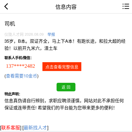
信息内容
司机
仪陇人才网 2026.08.09
举报
35岁，B本。双证齐全，马上下A本！有跑长途，和拉大超的经
验！以前开九米六，渣土车
联系人手机/微信：
137****2482
点击查看完整信息
(
查看需要10金币
)
特此声明：
信息真伪请自行辨别，求职应聘须谨慎，网站对此不承担任何
保证或连带责任! 希望我们的平台能为您带来更多的便利！
[
联系客服
]
[
最新找人才
]