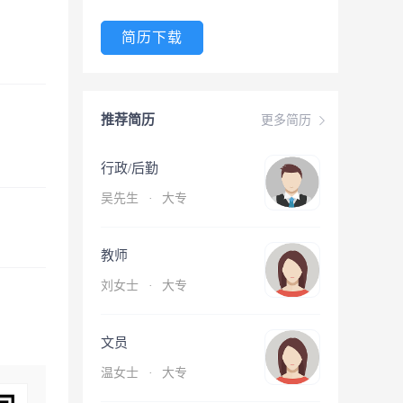
简历下载
推荐简历
更多简历
行政/后勤
吴先生
·
大专
教师
刘女士
·
大专
文员
温女士
·
大专