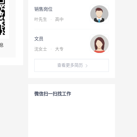
销售岗位
叶先生
·
高中
文员
息
沈女士
·
大专
查看更多简历
微信扫一扫找工作