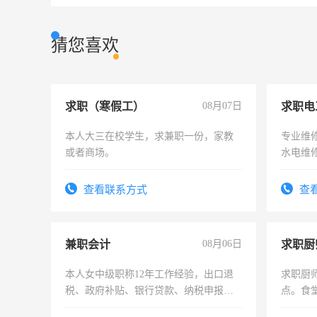
猜您喜欢
求职（寒假工）
08月07日
求职电
本人大三在校学生，求兼职一份，家教
专业维
或者商场。
水电维
查看联系方式
查
兼职会计
08月06日
求职厨
本人女中级职称12年工作经验，出口退
求职厨
税、政府补贴、银行贷款、纳税申报、
点。食堂
为各类公司策划，设建新账，理乱账业
上