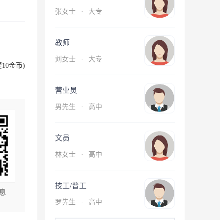
张女士
·
大专
教师
刘女士
·
大专
10金币)
营业员
男先生
·
高中
文员
林女士
·
高中
技工/普工
息
罗先生
·
高中