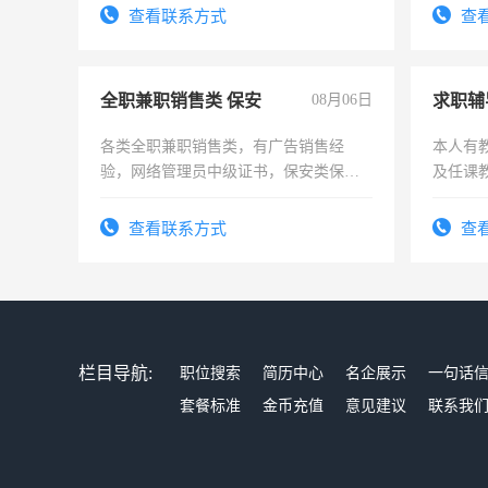
务，财务咨询等业务。欲求兼职会计工
查看联系方式
查
作
全职兼职销售类 保安
08月06日
求职辅
各类全职兼职销售类，有广告销售经
本人有
验，网络管理员中级证书，保安类保安
及任课
队长，形象岗或幼儿园保安，维修水电
师，求
有高低压电工证和十几年工作经验
查看联系方式
查
栏目导航:
职位搜索
简历中心
名企展示
一句话
套餐标准
金币充值
意见建议
联系我