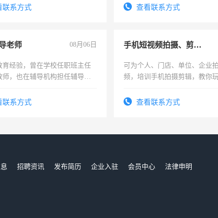
看联系方式
查看联系方式
导老师
08月06日
手机短视频拍摄、剪辑、抖音快手
教育经验，曾在学校任职班主任
可为个人、门店、单位、企业
教师，也在辅导机构担任辅导教
频，培训手机拍摄剪辑，教你
周一至周五辅导老师的工作
可为个人、门店、单位、企业
频，培训手机拍摄剪辑，教你
看联系方式
查看联系方式
音！你也可以成为拍摄达人！
成为拍摄达人！
信息
招聘资讯
发布简历
企业入驻
会员中心
法律申明
们