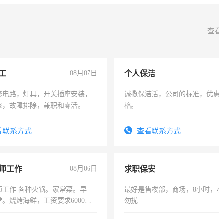
查
工
08月07日
个人保洁
修电路，灯具，开关插座安装，
诚揽保洁活，公司的标准，优
修，故障排除，兼职和零活。
格。
看联系方式
查看联系方式
师工作
08月06日
求职保安
师工作 各种火锅。家常菜。早
最好是售楼部，商场，8小时，
。烧烤海鲜，工资要求6000以
勿扰